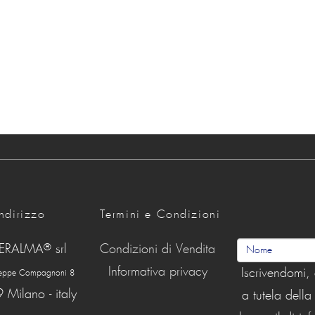
Indirizzo
Termini e Condizioni
®
ERALMA
srl
Condizioni di Vendita
Informativa privacy
Iscrivendomi, 
seppe Compagnoni 8
Milano - italy
a tutela dell