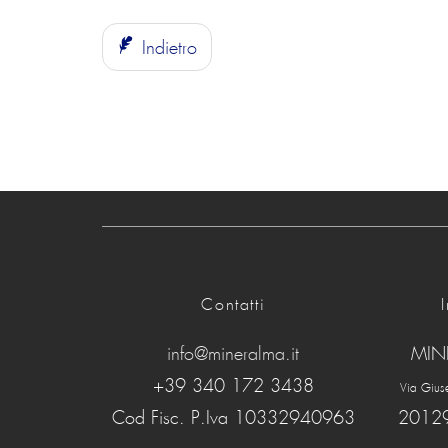
Indietro
Contatti
info@mineralma.it
MIN
+39 340 172 3438
Via Giu
Cod Fisc. P.Iva 10332940963
20129 